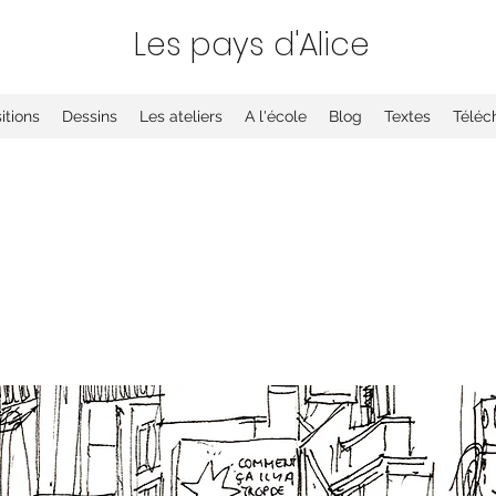
Les
pays d'Alice
itions
Dessins
Les ateliers
A l'école
Blog
Textes
Téléc