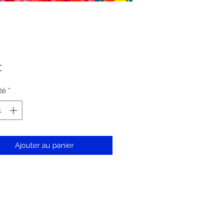
Prix
€
té
*
Ajouter au panier