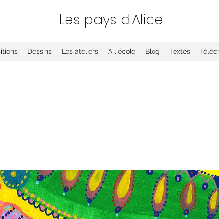
Les
pays d'Alice
itions
Dessins
Les ateliers
A l'école
Blog
Textes
Téléc